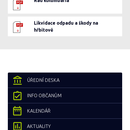
Řád kolumbária
Likvidace odpadu a škody na
hřbitově
ÚŘEDNÍ DESKA
INFO OBČANŮM
KALENDÁŘ
AKTUALITY