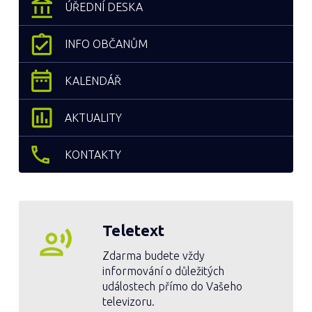
ÚŘEDNÍ DESKA
INFO OBČANŮM
KALENDÁŘ
AKTUALITY
KONTAKTY
Teletext
Zdarma budete vždy
informování o důležitých
událostech přímo do Vašeho
televizoru.